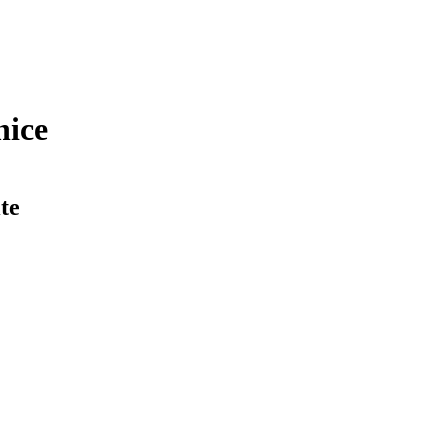
nice
te