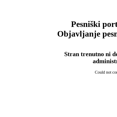
Pesniški port
Objavljanje pesm
Stran trenutno ni d
administ
Could not con