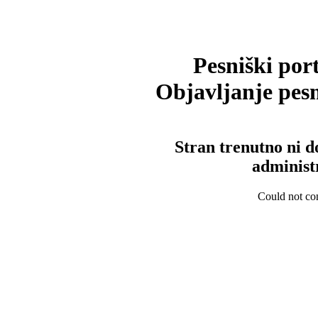
Pesniški port
Objavljanje pesm
Stran trenutno ni d
administ
Could not con