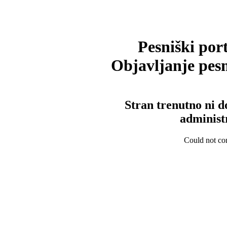
Pesniški port
Objavljanje pesm
Stran trenutno ni d
administ
Could not con