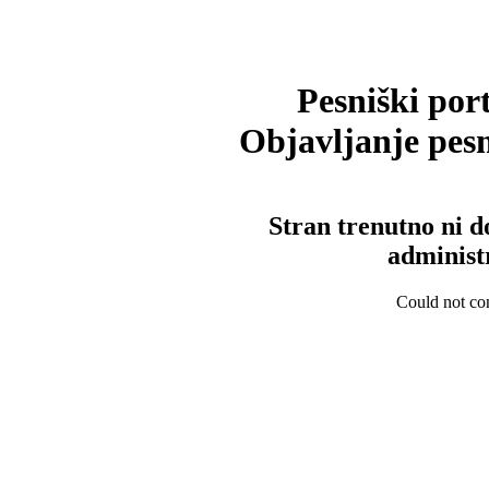
Pesniški port
Objavljanje pesm
Stran trenutno ni d
administ
Could not con