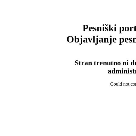
Pesniški port
Objavljanje pesm
Stran trenutno ni d
administ
Could not con