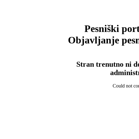
Pesniški port
Objavljanje pesm
Stran trenutno ni d
administ
Could not con