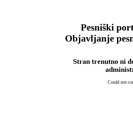
Pesniški port
Objavljanje pesm
Stran trenutno ni d
administ
Could not con