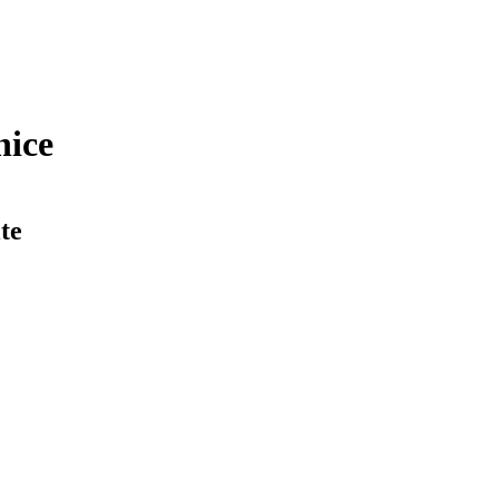
nice
te