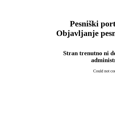
Pesniški port
Objavljanje pesm
Stran trenutno ni d
administ
Could not con