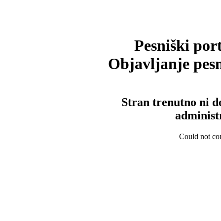
Pesniški port
Objavljanje pesm
Stran trenutno ni d
administ
Could not con