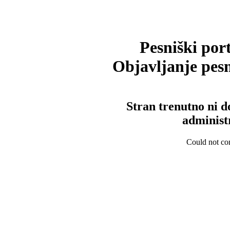
Pesniški port
Objavljanje pesm
Stran trenutno ni d
administ
Could not con