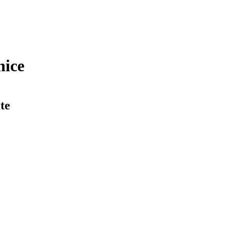
nice
te