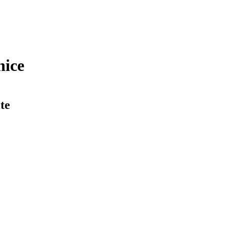
nice
te