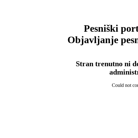
Pesniški port
Objavljanje pesm
Stran trenutno ni d
administ
Could not con