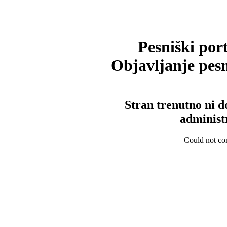
Pesniški port
Objavljanje pesm
Stran trenutno ni d
administ
Could not con