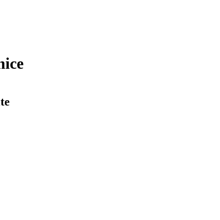
nice
te