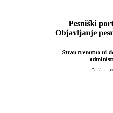
Pesniški port
Objavljanje pesm
Stran trenutno ni d
administ
Could not con