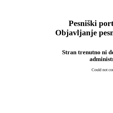
Pesniški port
Objavljanje pesm
Stran trenutno ni d
administ
Could not con