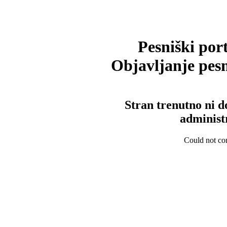
Pesniški port
Objavljanje pesm
Stran trenutno ni d
administ
Could not con