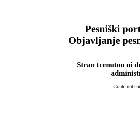
Pesniški port
Objavljanje pesm
Stran trenutno ni d
administ
Could not con