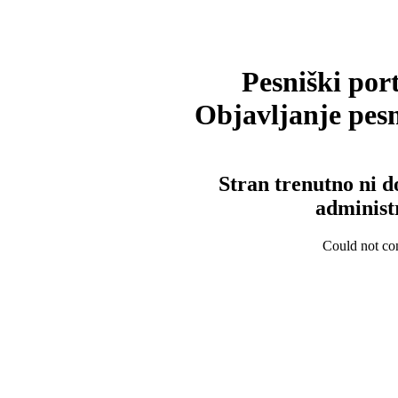
Pesniški port
Objavljanje pesm
Stran trenutno ni d
administ
Could not con