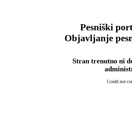
Pesniški port
Objavljanje pesm
Stran trenutno ni d
administ
Could not con