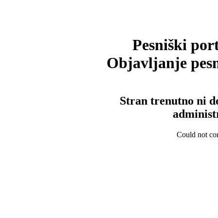
Pesniški port
Objavljanje pesm
Stran trenutno ni d
administ
Could not con