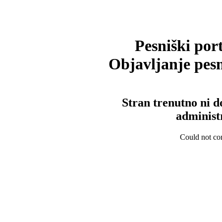
Pesniški port
Objavljanje pesm
Stran trenutno ni d
administ
Could not con