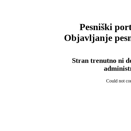
Pesniški port
Objavljanje pesm
Stran trenutno ni d
administ
Could not con