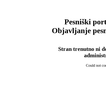
Pesniški port
Objavljanje pesm
Stran trenutno ni d
administ
Could not con