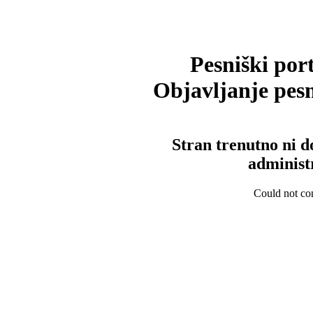
Pesniški port
Objavljanje pesm
Stran trenutno ni d
administ
Could not con