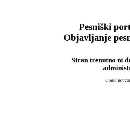
Pesniški port
Objavljanje pesm
Stran trenutno ni d
administ
Could not con