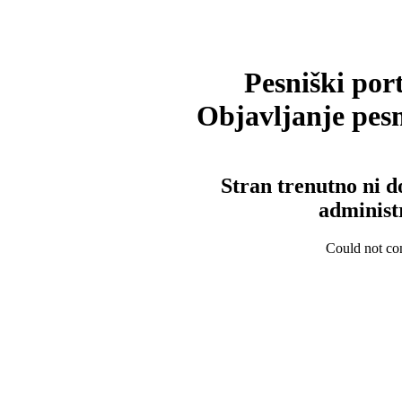
Pesniški port
Objavljanje pesm
Stran trenutno ni d
administ
Could not con