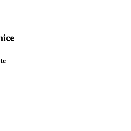
nice
te