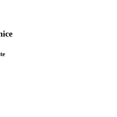
nice
te