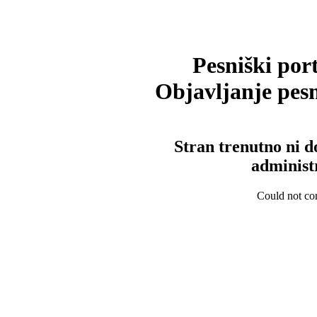
Pesniški port
Objavljanje pesm
Stran trenutno ni d
administ
Could not con