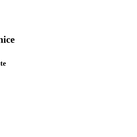
nice
te