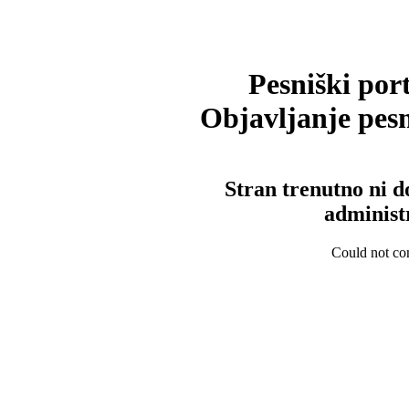
Pesniški port
Objavljanje pesm
Stran trenutno ni d
administ
Could not con