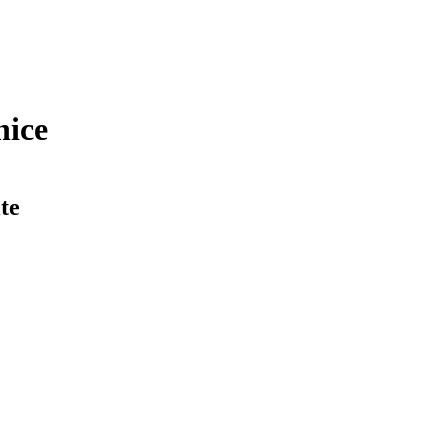
nice
te