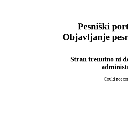
Pesniški port
Objavljanje pesm
Stran trenutno ni d
administ
Could not con