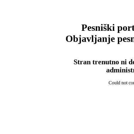
Pesniški port
Objavljanje pesm
Stran trenutno ni d
administ
Could not con