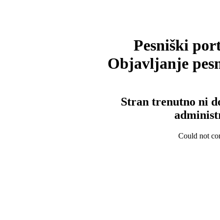
Pesniški port
Objavljanje pesm
Stran trenutno ni d
administ
Could not con