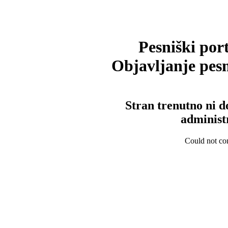
Pesniški port
Objavljanje pesm
Stran trenutno ni d
administ
Could not con