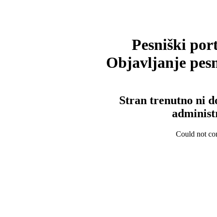
Pesniški port
Objavljanje pesm
Stran trenutno ni d
administ
Could not con