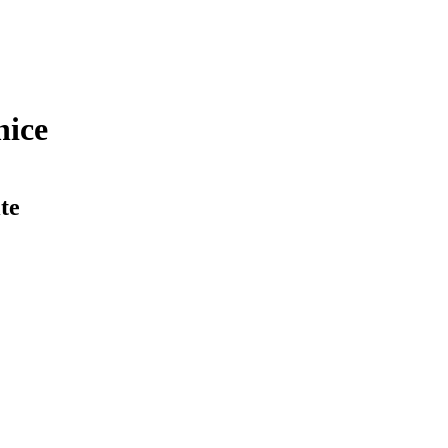
nice
te