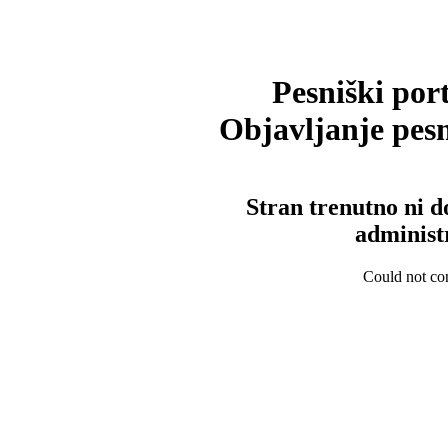
Pesniški port
Objavljanje pesm
Stran trenutno ni d
administ
Could not con