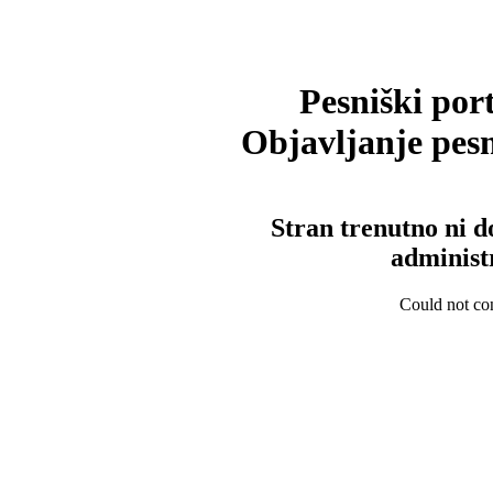
Pesniški port
Objavljanje pesm
Stran trenutno ni d
administ
Could not con