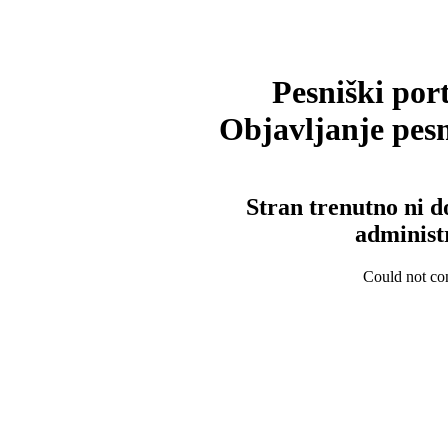
Pesniški port
Objavljanje pesm
Stran trenutno ni d
administ
Could not con