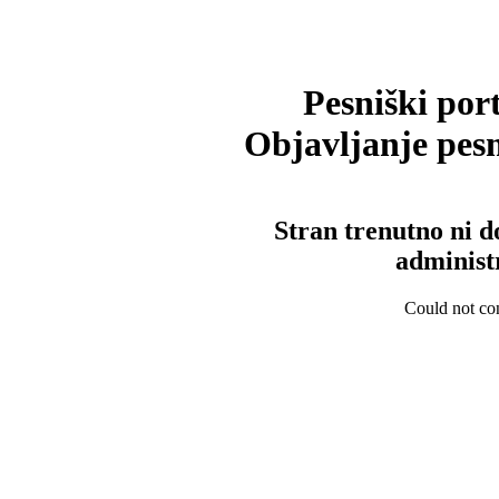
Pesniški port
Objavljanje pesm
Stran trenutno ni d
administ
Could not con