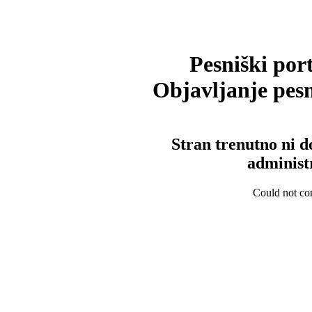
Pesniški port
Objavljanje pesm
Stran trenutno ni d
administ
Could not con