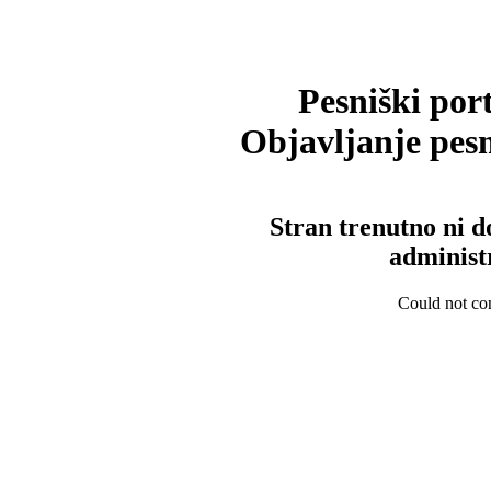
Pesniški port
Objavljanje pesm
Stran trenutno ni d
administ
Could not con