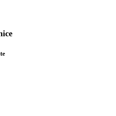
nice
te