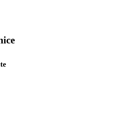
nice
te